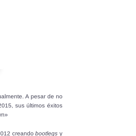
ualmente. A pesar de no
2015, sus últimos éxitos
wn»
 2012 creando
bootlegs
y