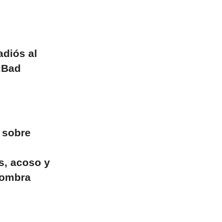
adiós al
«Bad
 sobre
s, acoso y
nombra