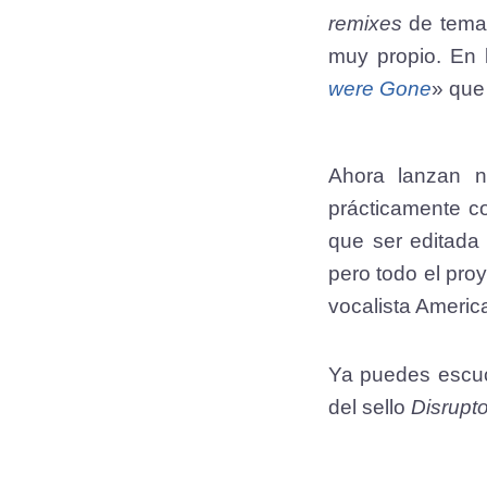
remixes
de temas
muy propio. En
were Gone
» que
Ahora lanzan n
prácticamente c
que ser editada 
pero todo el pro
vocalista Americ
Ya puedes escuch
del sello
Disrupt