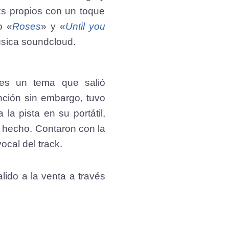
ks propios con un toque
o «
Roses
» y «
U
ntil you
úsica soundcloud.
es un tema que salió
nción sin embargo, tuvo
la pista en su portátil,
n hecho. Contaron con la
cal del track.
ido a la venta a través