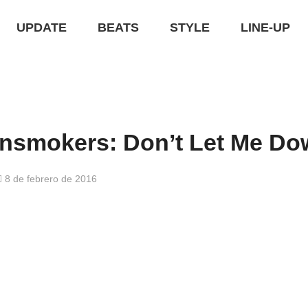
UPDATE
BEATS
STYLE
LINE-UP
nsmokers: Don’t Let Me Do
8 de febrero de 2016