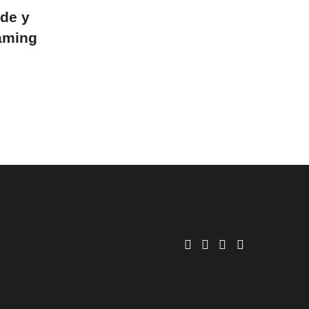
de y
aming